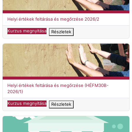
Kurzuscím
Helyi értékek feltárása és megőrzése 2026/2
Kurzus megnyitása
Részletek
Helyi értékek feltárása és megőrzése (HÉFM30B-2026/1)
Kurzuscím
Helyi értékek feltárása és megőrzése (HÉFM30B-
2026/1)
Kurzus megnyitása
Részletek
Területi és kis múzeumok, muzeális intézmények vezetése mo