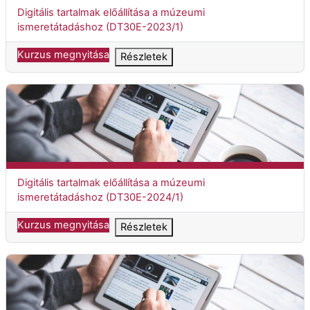
Kurzuscím
Digitális tartalmak előállítása a múzeumi
ismeretátadáshoz (DT30E-2023/1)
Kurzus megnyitása
Részletek
Digitális tartalmak előállítása a múzeumi ismeretátadáshoz (DT
Kurzuscím
Digitális tartalmak előállítása a múzeumi
ismeretátadáshoz (DT30E-2024/1)
Kurzus megnyitása
Részletek
Digitális tartalmak előállítása a múzeumi ismeretátadáshoz (DT