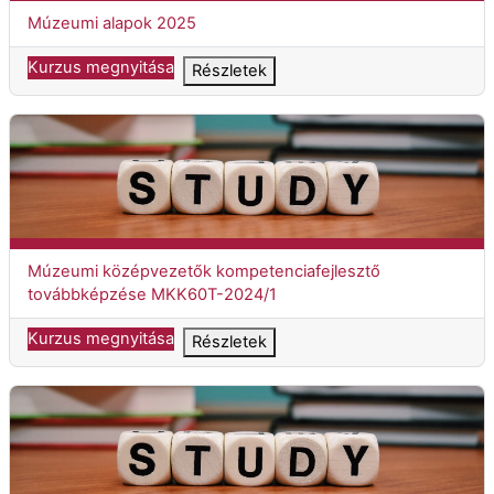
Kurzuscím
Múzeumi alapok 2025
Kurzus megnyitása
Részletek
Múzeumi középvezetők kompetenciafejlesztő továbbképzése
Kurzuscím
Múzeumi középvezetők kompetenciafejlesztő
továbbképzése MKK60T-2024/1
Kurzus megnyitása
Részletek
Múzeumi középvezetők kompetenciafejlesztő továbbképzése ö