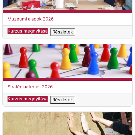
Kurzuscím
Múzeumi alapok 2026
Kurzus megnyitása
Részletek
Stratégiaalkotás 2026
Kurzuscím
Stratégiaalkotás 2026
Kurzus megnyitása
Részletek
Helyi értékek feltárása és megőrzése 2026/2