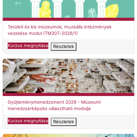
Kurzuscím
Területi és kis múzeumok, muzeális intézmények
vezetése modul (TM30T-2026/1)
Kurzus megnyitása
Részletek
Gyűjteménymenedzsment 2026 - Múzeumi menedzserképzés v
Kurzuscím
Gyűjteménymenedzsment 2026 - Múzeumi
menedzserképzés választható modulja
Kurzus megnyitása
Részletek
Múzeumvezetési és államháztartási ismeretek - Múzeumi men