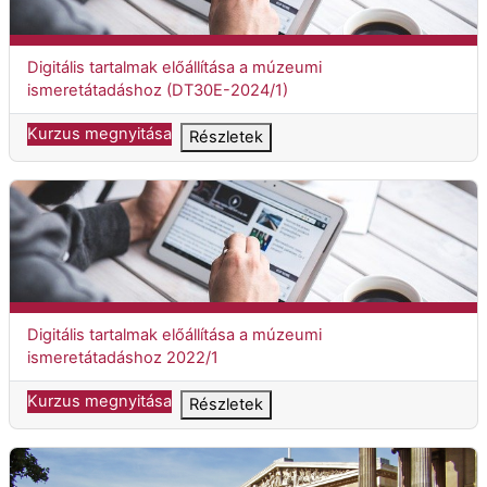
Kurzuscím
Digitális tartalmak előállítása a múzeumi
ismeretátadáshoz (DT30E-2024/1)
Kurzus megnyitása
Részletek
Digitális tartalmak előállítása a múzeumi ismeretátadáshoz 2022
Kurzuscím
Digitális tartalmak előállítása a múzeumi
ismeretátadáshoz 2022/1
Kurzus megnyitása
Részletek
Élő történelem másként (ÉT30T-2022/1)