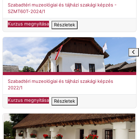
Kurzuscím
Szabadtéri muzeológiai és tájházi szakági képzés -
SZMT60T-2024/1
Kurzus megnyitása
Részletek
Szabadtéri muzeológiai és tájházi szakági képzés 2022/1
Blok
Kurzuscím
Szabadtéri muzeológiai és tájházi szakági képzés
2022/1
Kurzus megnyitása
Részletek
Szabadtéri muzeológiai és tájházi szakági képzés 2023