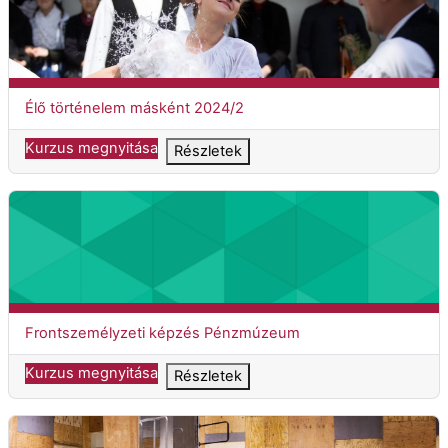
Kurzuscím
Élő történelem másként 2024/2
Kurzus megnyitása
Részletek
Frontszemélyzeti képzés Pénzmúzeum
Kurzuscím
Frontszemélyzeti képzés Pénzmúzeum
Kurzus megnyitása
Részletek
Kiállítások a közművelődés szolgálatában 2025