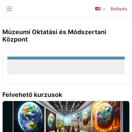
Tovább a fő tartalomhoz
Belépés
Oldalpanel
Múzeumi Oktatási és Módszertani
Központ
Felvehető kurzusok
A mesterséges intelligencia múzeumi alkalmazási lehetősége_ I