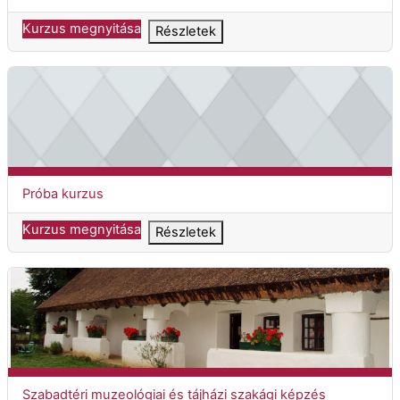
Kurzus megnyitása
Részletek
Próba kurzus
Kurzuscím
Próba kurzus
Kurzus megnyitása
Részletek
Szabadtéri muzeológiai és tájházi szakági képzés SZMT60T-20
Kurzuscím
Szabadtéri muzeológiai és tájházi szakági képzés