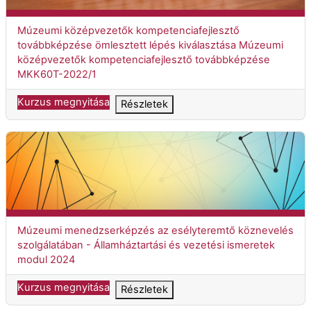
Kurzuscím
Múzeumi középvezetők kompetenciafejlesztő
továbbképzése ömlesztett lépés kiválasztása Múzeumi
középvezetők kompetenciafejlesztő továbbképzése
MKK60T-2022/1
Kurzus megnyitása
Részletek
Múzeumi menedzserképzés az esélyteremtő köznevelés szolgál
Kurzuscím
Múzeumi menedzserképzés az esélyteremtő köznevelés
szolgálatában - Államháztartási és vezetési ismeretek
modul 2024
Kurzus megnyitása
Részletek